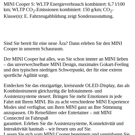
MINI Cooper S: WLTP Energieverbrauch kombiniert: 6,7 l/100
km; WLTP CO
-Emissionen kombiniert: 150 g/km; CO
-
2
2
Klasse(n): E. Fahrzeugabbildung zeigt Sonderausstattung.
Sind Sie bereit für eine neue Ära? Dann erleben Sie den MINI
Cooper in unserem Schauraum.
Der MINI Cooper hat alles, was Sie schon immer an MINI lieben
– das unverwechselbare MINI Design, maximales Gokart-Feeling
und den typischen niedrigen Schwerpunkt, der für eine extrem
sportliche Agilität sorgt.
Entdecken Sie das einzigartige, kreisrunde OLED-Display, das als
Kombiinstrument gleichzeitig die Infotainment- und
Assistenzsysteme steuert. Bringen Sie mehr Emotionen in jede
Fahrt mit Ihrem MINI. Bis zu acht verschiedene MINI Experience
Modes sind verfügbar, um Ihren MINI ganz an Ihre Stimmung
anzupassen. Ob Reiseführer oder Entertainer – mit MINI
Connected ist Fahrspaß
garantiert. Erleben Sie die Assistenzsysteme, Konnektivität und
Interaktivität hautnah – wir freuen uns auf Sie.
Lassen Sie sich vom MINI Cooper begeistern und vereinbaren Sie